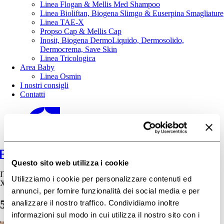
Linea Flogan & Mellis Med Shampoo
Linea Bioliftan, Biogena Slimgo & Euserpina Smagliature
Linea TAE-X
Propso Cap & Mellis Cap
Inosit, Biogena DermoLiquido, Dermosolido,
Dermocrema, Save Skin
Linea Tricologica
Area Baby
Linea Osmin
I nostri consigli
Contatti
Questo sito web utilizza i cookie
IT
Utilizziamo i cookie per personalizzare contenuti ed
X
annunci, per fornire funzionalità dei social media e per
55CongressoAdoi-SimposioPsoriasi3
analizzare il nostro traffico. Condividiamo inoltre
informazioni sul modo in cui utilizza il nostro sito con i