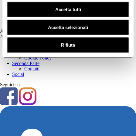
Fotoprotezione Dedicata
Accetta tutti
Psoriasi
Secchezza Cutanea
Tricologia
Accetta selezionati
Assistenza
Assistenza
Rifiuta
Prima Parte
Privacy Policy
Cookie Policy
Seconda Parte
Contatti
Social
Seguici su