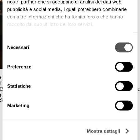
nostri partner che si occupano di analisi dei dati web,
pubblicità e social media, i quali potrebbero combinarle
con altre informazioni che ha fornito loro o che hanno
raccolto dal suo utilizzo dei loro servizi.
Selezione
Necessari
del
consenso
Preferenze
Contatti
L'azienda
Statistiche
BIOGENA è un’azienda cosmetica la cui gamma di prodotti è dedicata
principalmente al benessere della pelle.
Skincare
Marketing
Cute Sensibile
Couperose e Rosacea
Deodorazione
Dermatite Atopica
Mostra dettagli
Dermatite Seborroica
Estetica