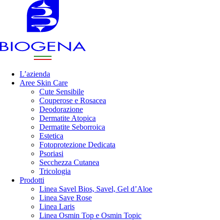
L’azienda
Aree Skin Care
Cute Sensibile
Couperose e Rosacea
Deodorazione
Dermatite Atopica
Dermatite Seborroica
Estetica
Fotoprotezione Dedicata
Psoriasi
Secchezza Cutanea
Tricologia
Prodotti
Linea Savel Bios, Savel, Gel d’Aloe
Linea Save Rose
Linea Laris
Linea Osmin Top e Osmin Topic