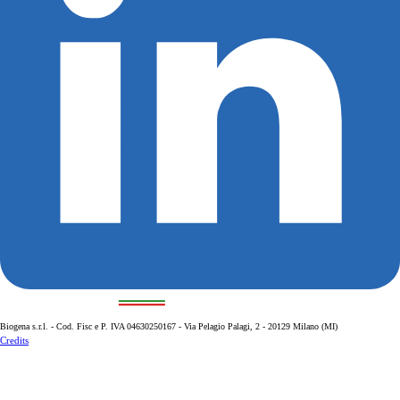
La ricerca italiana per il benessere della cute
Biogena s.r.l. - Cod. Fisc e P. IVA 04630250167 - Via Pelagio Palagi, 2 - 20129 Milano (MI)
Credits