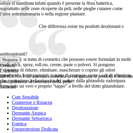
odore si manifesta infatti quando è presente la flora batterica,
soprattutto nelle zone ricoperte da peli, nelle pieghe cutanee come
l’area sottomammaria o nella regione plantare.
Che differenza esiste tra prodotti deodoranti e
antitraspiranti?
Deodoranti: si tratta di cosmetici che possono essere formulati in molti
Risposta
modi: stick, spray, roll-on, creme, paste o polveri. Si pongono
Contatti
l’obiettivo di ridurre, eliminare, mascherare o coprire gli odori
L'azienda
sgradevoli. Antitraspiranti: si tratta di sostanze, come i sali di alluminio
BIOGENA è un’azienda cosmetica la cui gamma di prodotti è dedicata
che contrastano la fuoriuscita del sudore dalla ghiandola sudoripara
principalmente al benessere della pelle.
formando un vero e proprio “tappo” a livello del dotto ghiandolare.
Skincare
Cute Sensibile
Couperose e Rosacea
Deodorazione
Dermatite Atopica
Dermatite Seborroica
Estetica
Fotoprotezione Dedicata