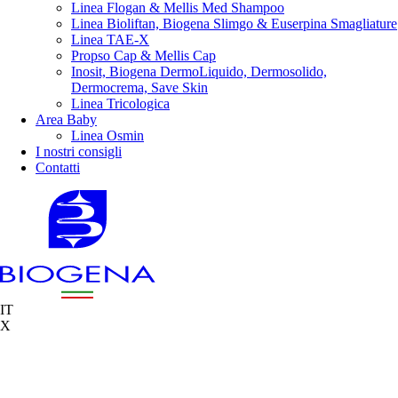
Linea Flogan & Mellis Med Shampoo
Linea Bioliftan, Biogena Slimgo & Euserpina Smagliature
Linea TAE-X
Propso Cap & Mellis Cap
Inosit, Biogena DermoLiquido, Dermosolido,
Dermocrema, Save Skin
Linea Tricologica
Area Baby
Linea Osmin
I nostri consigli
Contatti
IT
X