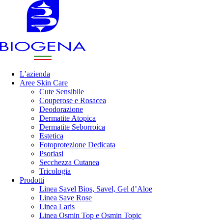
L’azienda
Aree Skin Care
Cute Sensibile
Couperose e Rosacea
Deodorazione
Dermatite Atopica
Dermatite Seborroica
Estetica
Fotoprotezione Dedicata
Psoriasi
Secchezza Cutanea
Tricologia
Prodotti
Linea Savel Bios, Savel, Gel d’Aloe
Linea Save Rose
Linea Laris
Linea Osmin Top e Osmin Topic