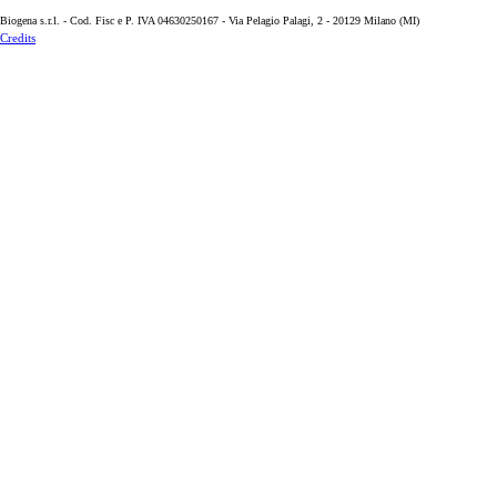
La ricerca italiana per il benessere della cute
Biogena s.r.l. - Cod. Fisc e P. IVA 04630250167 - Via Pelagio Palagi, 2 - 20129 Milano (MI)
Credits