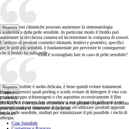
Le condizioni climatiche possono aumentare la sintomatologia
Risposta
caratteristica della pelle sensibile. In particolar modo il freddo può
aumentare la secchezza cutanea ed incrementare la comparsa di rossori.
L’utilizzo di prodotti cosmetici idratanti, lenitivi e protettivi, specifici
per le pelli più sensibili, è fondamentale per prevenire le conseguenze
che il freddo ha sulla pelle.
Cosa è sconsigliato fare in caso di pelle sensibile?
La pelle sensibile è molto delicata, è bene quindi evitare trattamenti
Risposta
troppo aggressivi quali peeling o scrub; evitare di detergere il viso con
Contatti
prodotti troppo schiumogeni o che asportino eccessivamente il film
L'azienda
idrolipidico cutaneo; fare attenzione a non sfregare la pelle con i vari
BIOGENA è un’azienda cosmetica la cui gamma di prodotti è dedicata
supporti usati per rimuovere il make-up ed utilizzare prodotti appositi
principalmente al benessere della pelle.
per la pelle sensibile, studiati per minimizzare il più possibile i rischi di
Skincare
allergia.
Cute Sensibile
Couperose e Rosacea