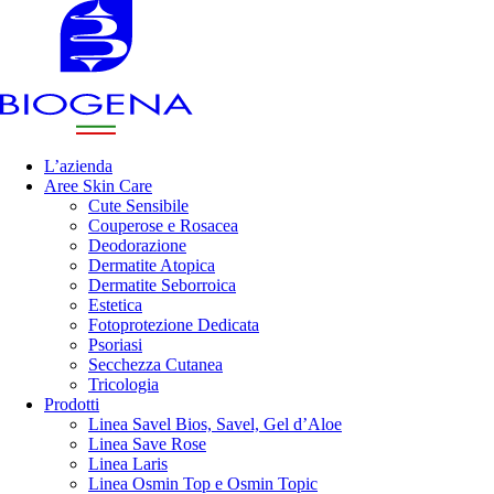
L’azienda
Aree Skin Care
Cute Sensibile
Couperose e Rosacea
Deodorazione
Dermatite Atopica
Dermatite Seborroica
Estetica
Fotoprotezione Dedicata
Psoriasi
Secchezza Cutanea
Tricologia
Prodotti
Linea Savel Bios, Savel, Gel d’Aloe
Linea Save Rose
Linea Laris
Linea Osmin Top e Osmin Topic