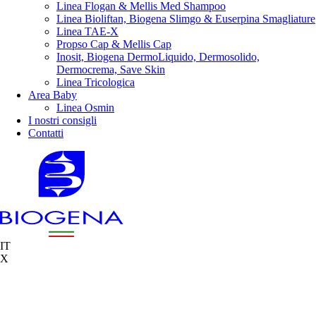
Linea Flogan & Mellis Med Shampoo
Linea Bioliftan, Biogena Slimgo & Euserpina Smagliature
Linea TAE-X
Propso Cap & Mellis Cap
Inosit, Biogena DermoLiquido, Dermosolido,
Dermocrema, Save Skin
Linea Tricologica
Area Baby
Linea Osmin
I nostri consigli
Contatti
IT
X