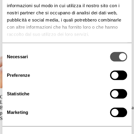
informazioni sul modo in cui utilizza il nostro sito con i
nostri partner che si occupano di analisi dei dati web,
pubblicità e social media, i quali potrebbero combinarle
con altre informazioni che ha fornito loro o che hanno
raccolto dal suo utilizzo dei loro servizi.
Selezione
Necessari
del
consenso
Preferenze
Statistiche
Contatti
L'azienda
BIOGENA è un’azienda cosmetica la cui gamma di prodotti è dedicata
Marketing
principalmente al benessere della pelle.
Skincare
Cute Sensibile
Couperose e Rosacea