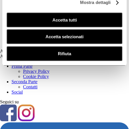
Mostra dettagli
Deodorazione
Dermatite Atopica
Dermatite Seborroica
Accetta tutti
Estetica
Fotoprotezione Dedicata
Psoriasi
Secchezza Cutanea
Accetta selezionati
Tricologia
Assistenza
Rifiuta
Assistenza
Prima Parte
Privacy Policy
Cookie Policy
Seconda Parte
Contatti
Social
Seguici su