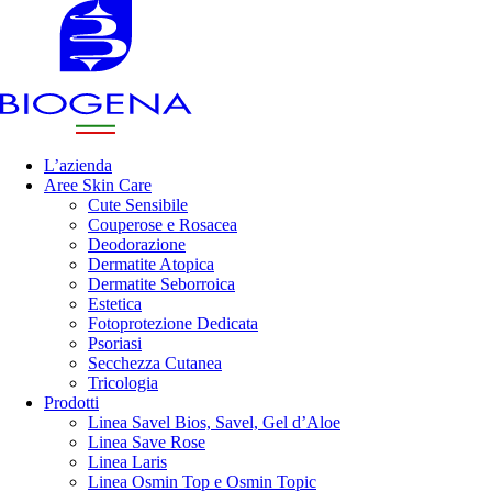
L’azienda
Aree Skin Care
Cute Sensibile
Couperose e Rosacea
Deodorazione
Dermatite Atopica
Dermatite Seborroica
Estetica
Fotoprotezione Dedicata
Psoriasi
Secchezza Cutanea
Tricologia
Prodotti
Linea Savel Bios, Savel, Gel d’Aloe
Linea Save Rose
Linea Laris
Linea Osmin Top e Osmin Topic