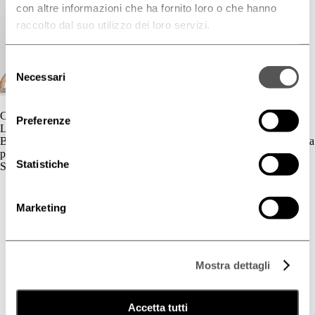
con altre informazioni che ha fornito loro o che hanno
raccolto dal suo utilizzo dei loro servizi.
Selezione
Necessari
del
consenso
Contatti
Preferenze
L'azienda
BIOGENA è un’azienda cosmetica la cui gamma di prodotti è dedicata
principalmente al benessere della pelle.
Statistiche
Skincare
Cute Sensibile
Couperose e Rosacea
Marketing
Deodorazione
Dermatite Atopica
Dermatite Seborroica
Estetica
Mostra dettagli
Fotoprotezione Dedicata
Psoriasi
Secchezza Cutanea
Tricologia
Accetta tutti