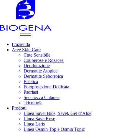
L’azienda
Aree Skin Care
Cute Sensibile
Couperose e Rosacea
Deodorazione
Dermatite Atopica
Dermatite Seborroica
Estetica
Fotoprotezione Dedicata
Psoriasi
Secchezza Cutanea
Tricologia
Prodotti
Linea Savel Bios, Savel, Gel d’Aloe
Linea Save Rose
Linea Laris
Linea Osmin Top e Osmin Topic