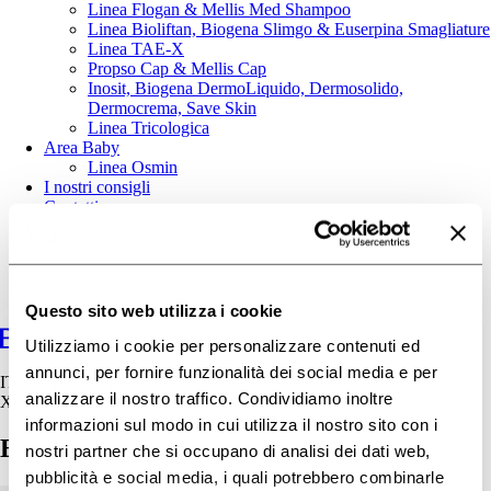
Linea Flogan & Mellis Med Shampoo
Linea Bioliftan, Biogena Slimgo & Euserpina Smagliature
Linea TAE-X
Propso Cap & Mellis Cap
Inosit, Biogena DermoLiquido, Dermosolido,
Dermocrema, Save Skin
Linea Tricologica
Area Baby
Linea Osmin
I nostri consigli
Contatti
Questo sito web utilizza i cookie
Utilizziamo i cookie per personalizzare contenuti ed
annunci, per fornire funzionalità dei social media e per
IT
analizzare il nostro traffico. Condividiamo inoltre
X
informazioni sul modo in cui utilizza il nostro sito con i
Estetica-Corpo-evidenza
nostri partner che si occupano di analisi dei dati web,
pubblicità e social media, i quali potrebbero combinarle