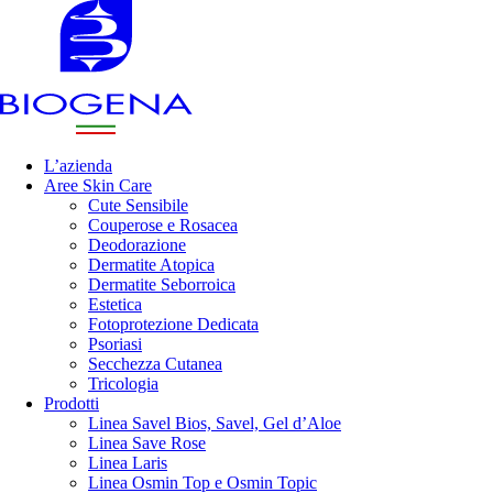
L’azienda
Aree Skin Care
Cute Sensibile
Couperose e Rosacea
Deodorazione
Dermatite Atopica
Dermatite Seborroica
Estetica
Fotoprotezione Dedicata
Psoriasi
Secchezza Cutanea
Tricologia
Prodotti
Linea Savel Bios, Savel, Gel d’Aloe
Linea Save Rose
Linea Laris
Linea Osmin Top e Osmin Topic