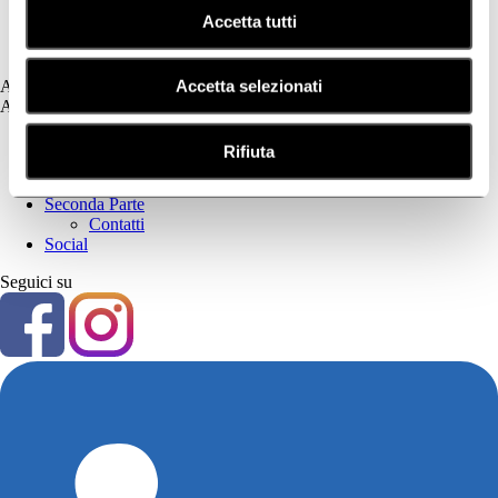
Psoriasi
Accetta tutti
Secchezza Cutanea
Tricologia
Accetta selezionati
Assistenza
Assistenza
Prima Parte
Rifiuta
Privacy Policy
Cookie Policy
Seconda Parte
Contatti
Social
Seguici su