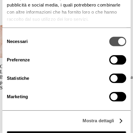
pubblicità e social media, i quali potrebbero combinarle
con altre informazioni che ha fornito loro o che hanno
raccolto dal suo utilizzo dei loro servizi.
Selezione
Necessari
del
consenso
Preferenze
Contatti
L'azienda
BIOGENA è un’azienda cosmetica la cui gamma di prodotti è dedicata
Statistiche
principalmente al benessere della pelle.
Skincare
Marketing
Cute Sensibile
Couperose e Rosacea
Deodorazione
Dermatite Atopica
Dermatite Seborroica
Mostra dettagli
Estetica
Fotoprotezione Dedicata