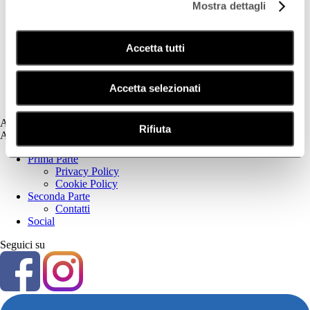
Mostra dettagli
Deodorazione
Dermatite Atopica
Dermatite Seborroica
Accetta tutti
Estetica
Fotoprotezione Dedicata
Psoriasi
Secchezza Cutanea
Accetta selezionati
Tricologia
Assistenza
Rifiuta
Assistenza
Prima Parte
Privacy Policy
Cookie Policy
Seconda Parte
Contatti
Social
Seguici su