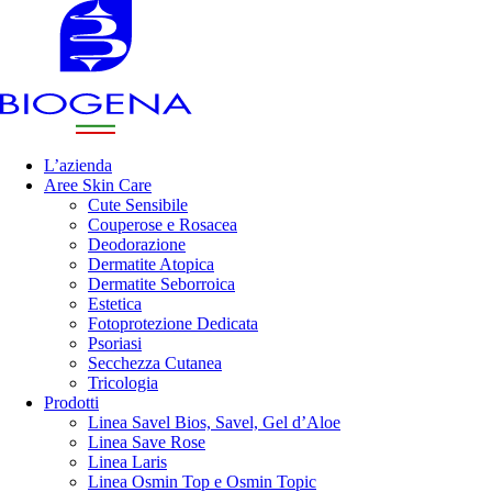
L’azienda
Aree Skin Care
Cute Sensibile
Couperose e Rosacea
Deodorazione
Dermatite Atopica
Dermatite Seborroica
Estetica
Fotoprotezione Dedicata
Psoriasi
Secchezza Cutanea
Tricologia
Prodotti
Linea Savel Bios, Savel, Gel d’Aloe
Linea Save Rose
Linea Laris
Linea Osmin Top e Osmin Topic