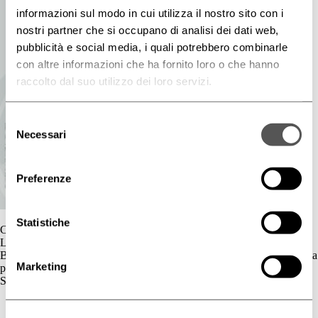
informazioni sul modo in cui utilizza il nostro sito con i
nostri partner che si occupano di analisi dei dati web,
pubblicità e social media, i quali potrebbero combinarle
con altre informazioni che ha fornito loro o che hanno
raccolto dal suo utilizzo dei loro servizi.
Selezione
Necessari
del
consenso
Preferenze
Statistiche
Contatti
L'azienda
BIOGENA è un’azienda cosmetica la cui gamma di prodotti è dedicata
Marketing
principalmente al benessere della pelle.
Skincare
Cute Sensibile
Couperose e Rosacea