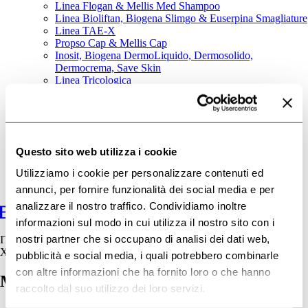
Linea Flogan & Mellis Med Shampoo
Linea Bioliftan, Biogena Slimgo & Euserpina Smagliature
Linea TAE-X
Propso Cap & Mellis Cap
Inosit, Biogena DermoLiquido, Dermosolido,
Dermocrema, Save Skin
Linea Tricologica
Area Baby
Linea Osmin
I nostri consigli
Contatti
Questo sito web utilizza i cookie
Utilizziamo i cookie per personalizzare contenuti ed
annunci, per fornire funzionalità dei social media e per
analizzare il nostro traffico. Condividiamo inoltre
informazioni sul modo in cui utilizza il nostro sito con i
nostri partner che si occupano di analisi dei dati web,
IT
X
pubblicità e social media, i quali potrebbero combinarle
con altre informazioni che ha fornito loro o che hanno
MIR OsminTop Unguento
raccolto dal suo utilizzo dei loro servizi.