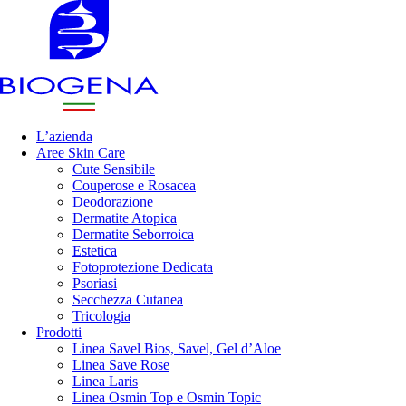
L’azienda
Aree Skin Care
Cute Sensibile
Couperose e Rosacea
Deodorazione
Dermatite Atopica
Dermatite Seborroica
Estetica
Fotoprotezione Dedicata
Psoriasi
Secchezza Cutanea
Tricologia
Prodotti
Linea Savel Bios, Savel, Gel d’Aloe
Linea Save Rose
Linea Laris
Linea Osmin Top e Osmin Topic