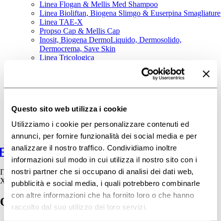
Linea Flogan & Mellis Med Shampoo
Linea Bioliftan, Biogena Slimgo & Euserpina Smagliature
Linea TAE-X
Propso Cap & Mellis Cap
Inosit, Biogena DermoLiquido, Dermosolido,
Dermocrema, Save Skin
Linea Tricologica
Area Baby
Linea Osmin
I nostri consigli
Contatti
Questo sito web utilizza i cookie
Utilizziamo i cookie per personalizzare contenuti ed
annunci, per fornire funzionalità dei social media e per
analizzare il nostro traffico. Condividiamo inoltre
informazioni sul modo in cui utilizza il nostro sito con i
nostri partner che si occupano di analisi dei dati web,
IT
X
pubblicità e social media, i quali potrebbero combinarle
con altre informazioni che ha fornito loro o che hanno
QRG – Dermatite Atopica
raccolto dal suo utilizzo dei loro servizi.