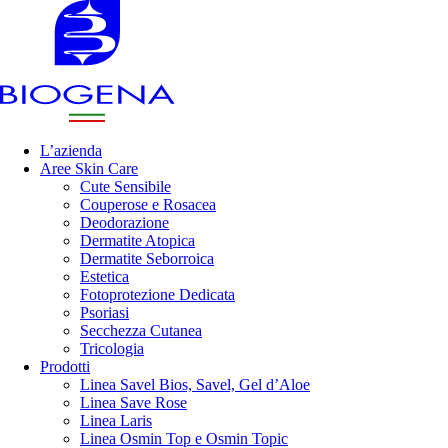
L’azienda
Aree Skin Care
Cute Sensibile
Couperose e Rosacea
Deodorazione
Dermatite Atopica
Dermatite Seborroica
Estetica
Fotoprotezione Dedicata
Psoriasi
Secchezza Cutanea
Tricologia
Prodotti
Linea Savel Bios, Savel, Gel d’Aloe
Linea Save Rose
Linea Laris
Linea Osmin Top e Osmin Topic