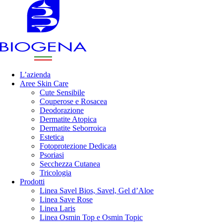
L’azienda
Aree Skin Care
Cute Sensibile
Couperose e Rosacea
Deodorazione
Dermatite Atopica
Dermatite Seborroica
Estetica
Fotoprotezione Dedicata
Psoriasi
Secchezza Cutanea
Tricologia
Prodotti
Linea Savel Bios, Savel, Gel d’Aloe
Linea Save Rose
Linea Laris
Linea Osmin Top e Osmin Topic