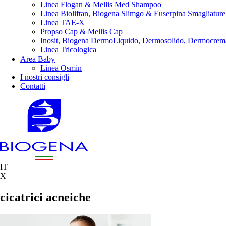
Linea Flogan & Mellis Med Shampoo
Linea Bioliftan, Biogena Slimgo & Euserpina Smagliature
Linea TAE-X
Propso Cap & Mellis Cap
Inosit, Biogena DermoLiquido, Dermosolido, Dermocrem
Linea Tricologica
Area Baby
Linea Osmin
I nostri consigli
Contatti
IT
X
cicatrici acneiche