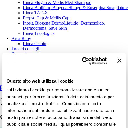
Linea Flogan & Mellis Med Shampoo
Linea Bioliftan, Biogena Slimgo & Euserpina Smagliature
Linea TAE-X
Propso Cap & Mellis Cap
Inosit, Biogena DermoLiquido, Dermosolido,
Dermocrema, Save Skin
Linea Tricologica
Area Baby
Linea Osmin
I nostri consigli
Contatti
Questo sito web utilizza i cookie
Utilizziamo i cookie per personalizzare contenuti ed
annunci, per fornire funzionalità dei social media e per
IT
analizzare il nostro traffico. Condividiamo inoltre
X
informazioni sul modo in cui utilizza il nostro sito con i
Come affrontare la sudorazione
nostri partner che si occupano di analisi dei dati web,
pubblicità e social media, i quali potrebbero combinarle