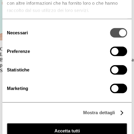
con altre informazioni che ha fornito loro o che hanno
raccolto dal suo utilizzo dei loro servizi.
Selezione
Necessari
del
consenso
Contatti
Preferenze
L'azienda
BIOGENA è un’azienda cosmetica la cui gamma di prodotti è dedicata
principalmente al benessere della pelle.
Statistiche
Skincare
Cute Sensibile
Couperose e Rosacea
Marketing
Deodorazione
Dermatite Atopica
Dermatite Seborroica
Estetica
Mostra dettagli
Fotoprotezione Dedicata
Psoriasi
Secchezza Cutanea
Tricologia
Accetta tutti