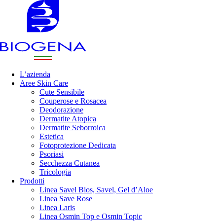
L’azienda
Aree Skin Care
Cute Sensibile
Couperose e Rosacea
Deodorazione
Dermatite Atopica
Dermatite Seborroica
Estetica
Fotoprotezione Dedicata
Psoriasi
Secchezza Cutanea
Tricologia
Prodotti
Linea Savel Bios, Savel, Gel d’Aloe
Linea Save Rose
Linea Laris
Linea Osmin Top e Osmin Topic