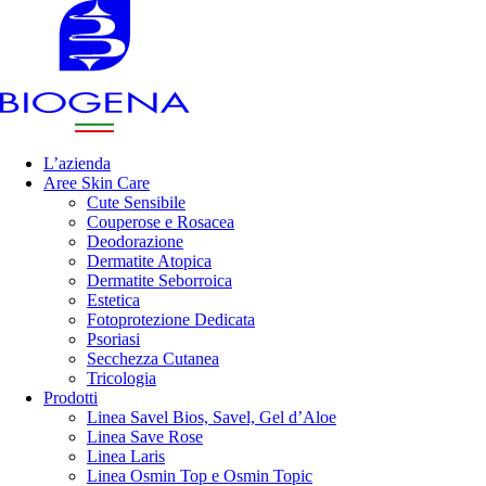
L’azienda
Aree Skin Care
Cute Sensibile
Couperose e Rosacea
Deodorazione
Dermatite Atopica
Dermatite Seborroica
Estetica
Fotoprotezione Dedicata
Psoriasi
Secchezza Cutanea
Tricologia
Prodotti
Linea Savel Bios, Savel, Gel d’Aloe
Linea Save Rose
Linea Laris
Linea Osmin Top e Osmin Topic