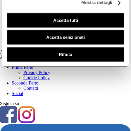
Mostra dettagli
Deodorazione
Dermatite Atopica
Dermatite Seborroica
Accetta tutti
Estetica
Fotoprotezione Dedicata
Psoriasi
Secchezza Cutanea
Accetta selezionati
Tricologia
Assistenza
Rifiuta
Assistenza
Prima Parte
Privacy Policy
Cookie Policy
Seconda Parte
Contatti
Social
Seguici su