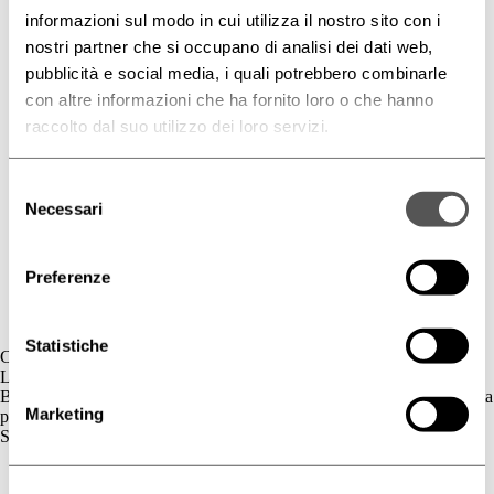
informazioni sul modo in cui utilizza il nostro sito con i
nostri partner che si occupano di analisi dei dati web,
pubblicità e social media, i quali potrebbero combinarle
con altre informazioni che ha fornito loro o che hanno
raccolto dal suo utilizzo dei loro servizi.
Selezione
Necessari
del
consenso
Preferenze
Statistiche
Contatti
L'azienda
BIOGENA è un’azienda cosmetica la cui gamma di prodotti è dedicata
Marketing
principalmente al benessere della pelle.
Skincare
Cute Sensibile
Couperose e Rosacea