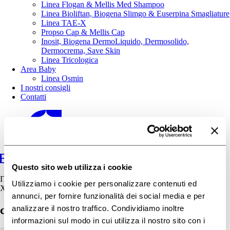
Linea Flogan & Mellis Med Shampoo
Linea Bioliftan, Biogena Slimgo & Euserpina Smagliature
Linea TAE-X
Propso Cap & Mellis Cap
Inosit, Biogena DermoLiquido, Dermosolido,
Dermocrema, Save Skin
Linea Tricologica
Area Baby
Linea Osmin
I nostri consigli
Contatti
Questo sito web utilizza i cookie
IT
Utilizziamo i cookie per personalizzare contenuti ed
X
annunci, per fornire funzionalità dei social media e per
cosmetics-2389779_640
analizzare il nostro traffico. Condividiamo inoltre
informazioni sul modo in cui utilizza il nostro sito con i