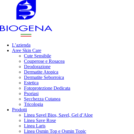
L’azienda
Aree Skin Care
Cute Sensibile
Couperose e Rosacea
Deodorazione
Dermatite Atopica
Dermatite Seborroica
Estetica
Fotoprotezione Dedicata
Psoriasi
Secchezza Cutanea
Tricologia
Prodotti
Linea Savel Bios, Savel, Gel d’Aloe
Linea Save Rose
Linea Laris
Linea Osmin Top e Osmin Topic