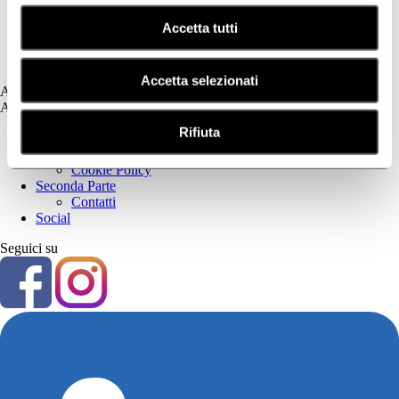
Fotoprotezione Dedicata
Accetta tutti
Psoriasi
Secchezza Cutanea
Tricologia
Accetta selezionati
Assistenza
Assistenza
Rifiuta
Prima Parte
Privacy Policy
Cookie Policy
Seconda Parte
Contatti
Social
Seguici su