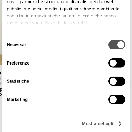
nostri partner che si occupano di analisi dei dati web,
pubblicità e social media, i quali potrebbero combinarle
con altre informazioni che ha fornito loro o che hanno
raccolto dal suo utilizzo dei loro servizi.
Selezione
Necessari
del
consenso
Preferenze
Contatti
L'azienda
Statistiche
BIOGENA è un’azienda cosmetica la cui gamma di prodotti è dedicata
principalmente al benessere della pelle.
Skincare
Marketing
Cute Sensibile
Couperose e Rosacea
Deodorazione
Dermatite Atopica
Mostra dettagli
Dermatite Seborroica
Estetica