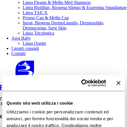
Linea Flogan & Mellis Med Shampoo
Linea Bioliftan, Biogena Slimgo & Euserpina Smagliature
Linea TAE-X
Propso Cap & Mellis Cap
Inosit, Biogena DermoLiquido, Dermosolido,
Dermocrema, Save Skin
Linea Tricologica
Area Baby
Linea Osmin
I nostri consigli
Contatti
IT
Questo sito web utilizza i cookie
X
Utilizziamo i cookie per personalizzare contenuti ed
deodorant ie antitraspiranti differenza
annunci, per fornire funzionalità dei social media e per
analizzare il nostro traffico. Condividiamo inoltre