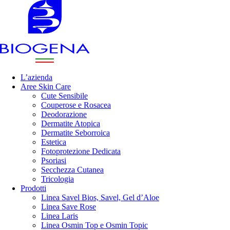
L’azienda
Aree Skin Care
Cute Sensibile
Couperose e Rosacea
Deodorazione
Dermatite Atopica
Dermatite Seborroica
Estetica
Fotoprotezione Dedicata
Psoriasi
Secchezza Cutanea
Tricologia
Prodotti
Linea Savel Bios, Savel, Gel d’Aloe
Linea Save Rose
Linea Laris
Linea Osmin Top e Osmin Topic