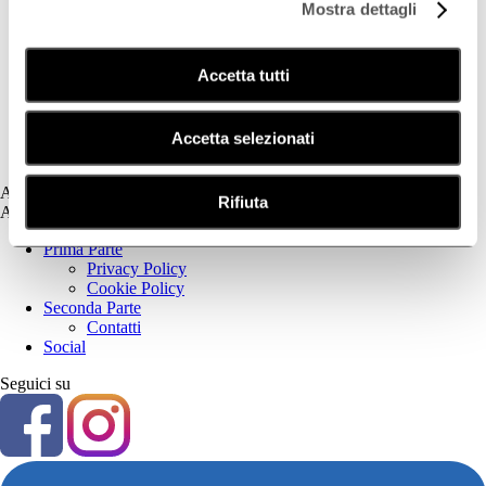
Mostra dettagli
Deodorazione
Dermatite Atopica
Dermatite Seborroica
Accetta tutti
Estetica
Fotoprotezione Dedicata
Psoriasi
Secchezza Cutanea
Accetta selezionati
Tricologia
Assistenza
Rifiuta
Assistenza
Prima Parte
Privacy Policy
Cookie Policy
Seconda Parte
Contatti
Social
Seguici su