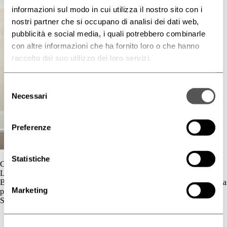
informazioni sul modo in cui utilizza il nostro sito con i
nostri partner che si occupano di analisi dei dati web,
pubblicità e social media, i quali potrebbero combinarle
con altre informazioni che ha fornito loro o che hanno
raccolto dal suo utilizzo dei loro servizi.
Selezione
Necessari
del
consenso
Preferenze
Statistiche
Contatti
L'azienda
BIOGENA è un’azienda cosmetica la cui gamma di prodotti è dedicata
Marketing
principalmente al benessere della pelle.
Skincare
Cute Sensibile
Couperose e Rosacea