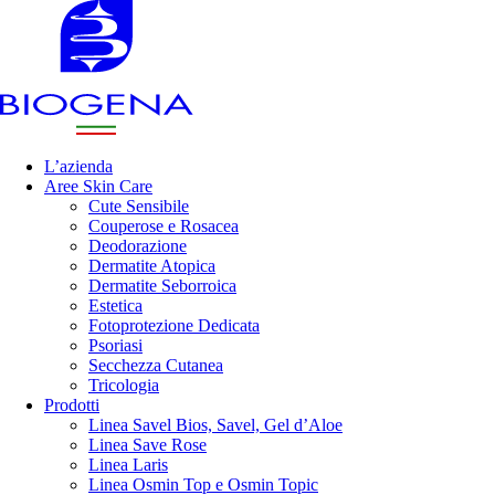
L’azienda
Aree Skin Care
Cute Sensibile
Couperose e Rosacea
Deodorazione
Dermatite Atopica
Dermatite Seborroica
Estetica
Fotoprotezione Dedicata
Psoriasi
Secchezza Cutanea
Tricologia
Prodotti
Linea Savel Bios, Savel, Gel d’Aloe
Linea Save Rose
Linea Laris
Linea Osmin Top e Osmin Topic