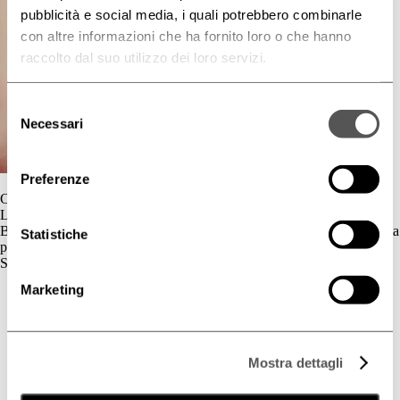
pubblicità e social media, i quali potrebbero combinarle
con altre informazioni che ha fornito loro o che hanno
raccolto dal suo utilizzo dei loro servizi.
Selezione
Necessari
del
consenso
Preferenze
Contatti
L'azienda
BIOGENA è un’azienda cosmetica la cui gamma di prodotti è dedicata
Statistiche
principalmente al benessere della pelle.
Skincare
Marketing
Cute Sensibile
Couperose e Rosacea
Deodorazione
Dermatite Atopica
Dermatite Seborroica
Mostra dettagli
Estetica
Fotoprotezione Dedicata