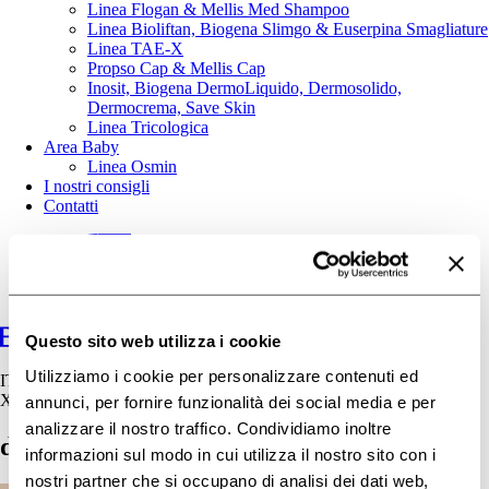
Linea Flogan & Mellis Med Shampoo
Linea Bioliftan, Biogena Slimgo & Euserpina Smagliature
Linea TAE-X
Propso Cap & Mellis Cap
Inosit, Biogena DermoLiquido, Dermosolido,
Dermocrema, Save Skin
Linea Tricologica
Area Baby
Linea Osmin
I nostri consigli
Contatti
Questo sito web utilizza i cookie
Utilizziamo i cookie per personalizzare contenuti ed
IT
X
annunci, per fornire funzionalità dei social media e per
analizzare il nostro traffico. Condividiamo inoltre
dermatite seborroica infantile
informazioni sul modo in cui utilizza il nostro sito con i
nostri partner che si occupano di analisi dei dati web,