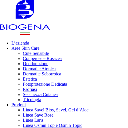
L’azienda
Aree Skin Care
Cute Sensibile
Couperose e Rosacea
Deodorazione
Dermatite Atopica
Dermatite Seborroica
Estetica
Fotoprotezione Dedicata
Psoriasi
Secchezza Cutanea
Tricologia
Prodotti
Linea Savel Bios, Savel, Gel d’Aloe
Linea Save Rose
Linea Laris
Linea Osmin Top e Osmin Topic