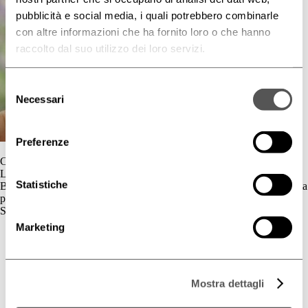
pubblicità e social media, i quali potrebbero combinarle
con altre informazioni che ha fornito loro o che hanno
raccolto dal suo utilizzo dei loro servizi.
Selezione
Necessari
del
consenso
Preferenze
Contatti
L'azienda
Statistiche
BIOGENA è un’azienda cosmetica la cui gamma di prodotti è dedicata
principalmente al benessere della pelle.
Skincare
Marketing
Cute Sensibile
Couperose e Rosacea
Deodorazione
Dermatite Atopica
Mostra dettagli
Dermatite Seborroica
Estetica