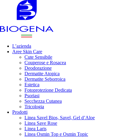
L’azienda
Aree Skin Care
Cute Sensibile
Couperose e Rosacea
Deodorazione
Dermatite Atopica
Dermatite Seborroica
Estetica
Fotoprotezione Dedicata
Psoriasi
Secchezza Cutanea
Tricologia
Prodotti
Linea Savel Bios, Savel, Gel d’Aloe
Linea Save Rose
Linea Laris
Linea Osmin Top e Osmin Topic