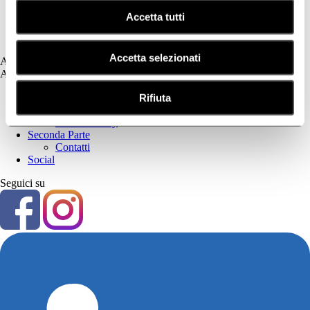
Fotoprotezione Dedicata
Psoriasi
Accetta tutti
Secchezza Cutanea
Tricologia
Accetta selezionati
Assistenza
Assistenza
Prima Parte
Rifiuta
Privacy Policy
Cookie Policy
Seconda Parte
Contatti
Social
Seguici su