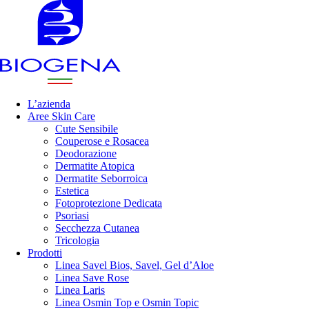
L’azienda
Aree Skin Care
Cute Sensibile
Couperose e Rosacea
Deodorazione
Dermatite Atopica
Dermatite Seborroica
Estetica
Fotoprotezione Dedicata
Psoriasi
Secchezza Cutanea
Tricologia
Prodotti
Linea Savel Bios, Savel, Gel d’Aloe
Linea Save Rose
Linea Laris
Linea Osmin Top e Osmin Topic