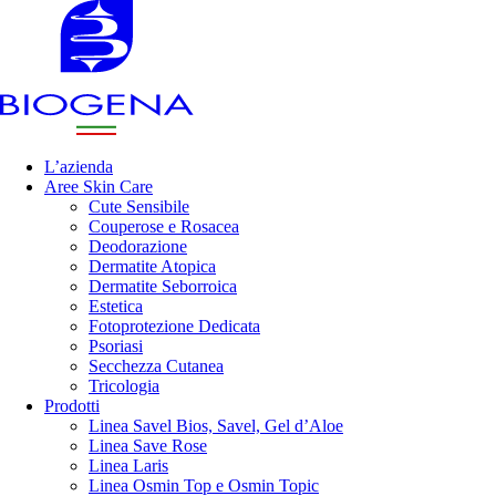
L’azienda
Aree Skin Care
Cute Sensibile
Couperose e Rosacea
Deodorazione
Dermatite Atopica
Dermatite Seborroica
Estetica
Fotoprotezione Dedicata
Psoriasi
Secchezza Cutanea
Tricologia
Prodotti
Linea Savel Bios, Savel, Gel d’Aloe
Linea Save Rose
Linea Laris
Linea Osmin Top e Osmin Topic