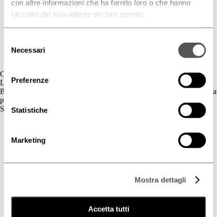
con altre informazioni che ha fornito loro o che hanno
raccolto dal suo utilizzo dei loro servizi.
Selezione
Necessari
del
consenso
Contatti
Preferenze
L'azienda
BIOGENA è un’azienda cosmetica la cui gamma di prodotti è dedicata
principalmente al benessere della pelle.
Skincare
Statistiche
Cute Sensibile
Couperose e Rosacea
Marketing
Deodorazione
Dermatite Atopica
Dermatite Seborroica
Estetica
Fotoprotezione Dedicata
Mostra dettagli
Psoriasi
Secchezza Cutanea
Tricologia
Accetta tutti