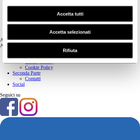
Dermatite Seborroica
Estetica
Fotoprotezione Dedicata
Accetta tutti
Psoriasi
Secchezza Cutanea
Tricologia
Accetta selezionati
Assistenza
Assistenza
Rifiuta
Prima Parte
Privacy Policy
Cookie Policy
Seconda Parte
Contatti
Social
Seguici su