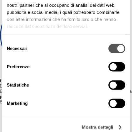
nostri partner che si occupano di analisi dei dati web,
pubblicità e social media, i quali potrebbero combinarle
con altre informazioni che ha fornito loro o che hanno
raccolto dal suo utilizzo dei loro servizi.
Selezione
Necessari
del
consenso
Preferenze
Contatti
Statistiche
L'azienda
BIOGENA è un’azienda cosmetica la cui gamma di prodotti è dedicata
principalmente al benessere della pelle.
Skincare
Marketing
Cute Sensibile
Couperose e Rosacea
Deodorazione
Mostra dettagli
Dermatite Atopica