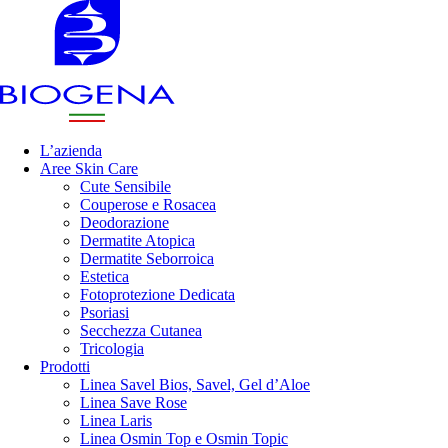
L’azienda
Aree Skin Care
Cute Sensibile
Couperose e Rosacea
Deodorazione
Dermatite Atopica
Dermatite Seborroica
Estetica
Fotoprotezione Dedicata
Psoriasi
Secchezza Cutanea
Tricologia
Prodotti
Linea Savel Bios, Savel, Gel d’Aloe
Linea Save Rose
Linea Laris
Linea Osmin Top e Osmin Topic