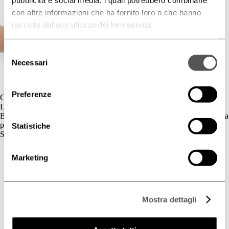
con altre informazioni che ha fornito loro o che hanno
raccolto dal suo utilizzo dei loro servizi.
Selezione
Necessari
del
consenso
Preferenze
Contatti
L'azienda
BIOGENA è un’azienda cosmetica la cui gamma di prodotti è dedicata
principalmente al benessere della pelle.
Statistiche
Skincare
Cute Sensibile
Marketing
Couperose e Rosacea
Deodorazione
Dermatite Atopica
Dermatite Seborroica
Estetica
Mostra dettagli
Fotoprotezione Dedicata
Psoriasi
Secchezza Cutanea