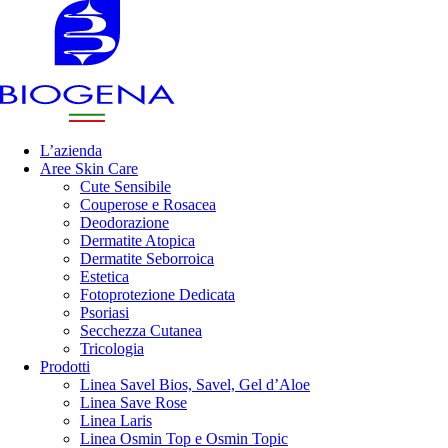
L’azienda
Aree Skin Care
Cute Sensibile
Couperose e Rosacea
Deodorazione
Dermatite Atopica
Dermatite Seborroica
Estetica
Fotoprotezione Dedicata
Psoriasi
Secchezza Cutanea
Tricologia
Prodotti
Linea Savel Bios, Savel, Gel d’Aloe
Linea Save Rose
Linea Laris
Linea Osmin Top e Osmin Topic