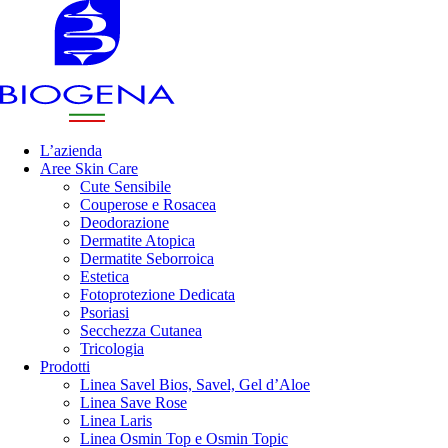
L’azienda
Aree Skin Care
Cute Sensibile
Couperose e Rosacea
Deodorazione
Dermatite Atopica
Dermatite Seborroica
Estetica
Fotoprotezione Dedicata
Psoriasi
Secchezza Cutanea
Tricologia
Prodotti
Linea Savel Bios, Savel, Gel d’Aloe
Linea Save Rose
Linea Laris
Linea Osmin Top e Osmin Topic