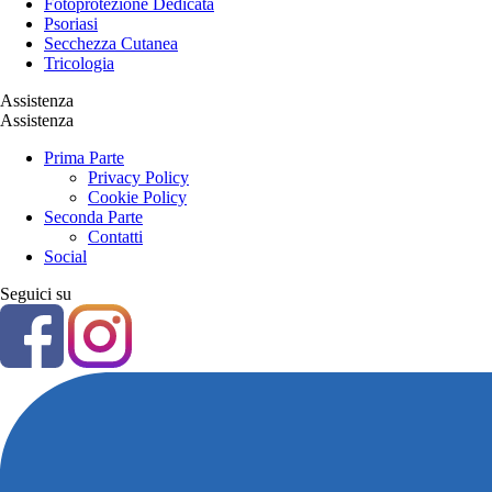
Fotoprotezione Dedicata
Psoriasi
Secchezza Cutanea
Tricologia
Assistenza
Assistenza
Prima Parte
Privacy Policy
Cookie Policy
Seconda Parte
Contatti
Social
Seguici su