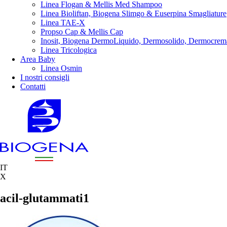
Linea Flogan & Mellis Med Shampoo
Linea Bioliftan, Biogena Slimgo & Euserpina Smagliature
Linea TAE-X
Propso Cap & Mellis Cap
Inosit, Biogena DermoLiquido, Dermosolido, Dermocrem
Linea Tricologica
Area Baby
Linea Osmin
I nostri consigli
Contatti
IT
X
acil-glutammati1