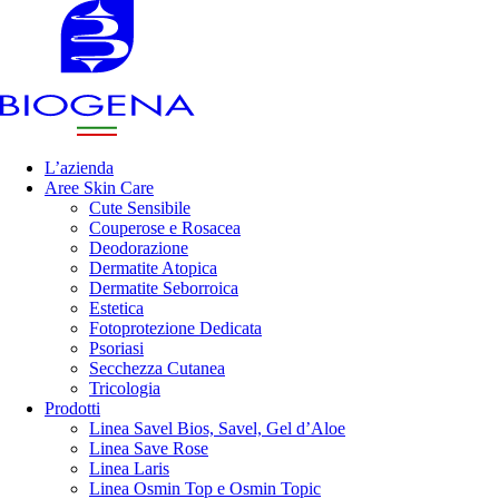
L’azienda
Aree Skin Care
Cute Sensibile
Couperose e Rosacea
Deodorazione
Dermatite Atopica
Dermatite Seborroica
Estetica
Fotoprotezione Dedicata
Psoriasi
Secchezza Cutanea
Tricologia
Prodotti
Linea Savel Bios, Savel, Gel d’Aloe
Linea Save Rose
Linea Laris
Linea Osmin Top e Osmin Topic