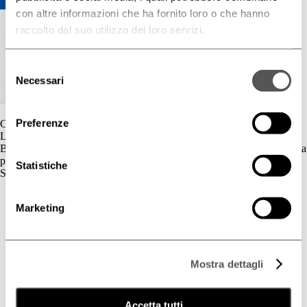
con altre informazioni che ha fornito loro o che hanno
raccolto dal suo utilizzo dei loro servizi.
Selezione
Necessari
del
consenso
Preferenze
Contatti
L'azienda
BIOGENA è un’azienda cosmetica la cui gamma di prodotti è dedicata
principalmente al benessere della pelle.
Statistiche
Skincare
Cute Sensibile
Marketing
Couperose e Rosacea
Deodorazione
Dermatite Atopica
Dermatite Seborroica
Estetica
Mostra dettagli
Fotoprotezione Dedicata
Psoriasi
Secchezza Cutanea
Accetta tutti