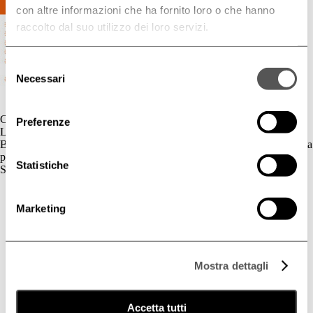
con altre informazioni che ha fornito loro o che hanno
raccolto dal suo utilizzo dei loro servizi.
Selezione
Necessari
del
consenso
Contatti
Preferenze
L'azienda
BIOGENA è un’azienda cosmetica la cui gamma di prodotti è dedicata
principalmente al benessere della pelle.
Statistiche
Skincare
Cute Sensibile
Couperose e Rosacea
Marketing
Deodorazione
Dermatite Atopica
Dermatite Seborroica
Estetica
Mostra dettagli
Fotoprotezione Dedicata
Psoriasi
Secchezza Cutanea
Tricologia
Accetta tutti