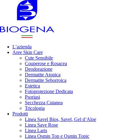
L’azienda
Aree Skin Care
Cute Sensibile
Couperose e Rosacea
Deodorazione
Dermatite Atopica
Dermatite Seborroica
Estetica
Fotoprotezione Dedicata
Psoriasi
Secchezza Cutanea
Tricologia
Prodotti
Linea Savel Bios, Savel, Gel d’Aloe
Linea Save Rose
Linea Laris
Linea Osmin Top e Osmin Topic