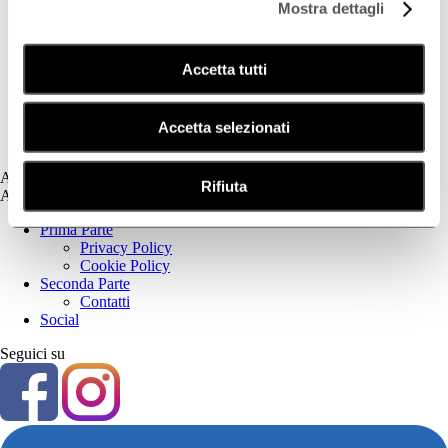
Mostra dettagli
Deodorazione
Dermatite Atopica
Dermatite Seborroica
Accetta tutti
Estetica
Fotoprotezione Dedicata
Psoriasi
Secchezza Cutanea
Accetta selezionati
Tricologia
Assistenza
Rifiuta
Assistenza
Prima Parte
Privacy Policy
Cookie Policy
Seconda Parte
Contatti
Social
Seguici su