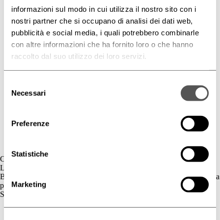
informazioni sul modo in cui utilizza il nostro sito con i
nostri partner che si occupano di analisi dei dati web,
pubblicità e social media, i quali potrebbero combinarle
con altre informazioni che ha fornito loro o che hanno
raccolto dal suo utilizzo dei loro servizi.
Selezione
Necessari
del
consenso
Preferenze
Statistiche
Contatti
L'azienda
BIOGENA è un’azienda cosmetica la cui gamma di prodotti è dedicata
Marketing
principalmente al benessere della pelle.
Skincare
Cute Sensibile
Couperose e Rosacea