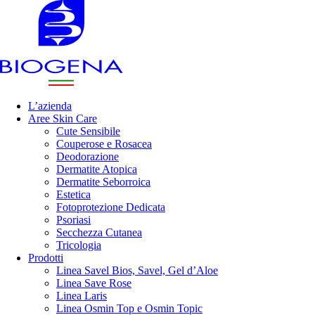
L’azienda
Aree Skin Care
Cute Sensibile
Couperose e Rosacea
Deodorazione
Dermatite Atopica
Dermatite Seborroica
Estetica
Fotoprotezione Dedicata
Psoriasi
Secchezza Cutanea
Tricologia
Prodotti
Linea Savel Bios, Savel, Gel d’Aloe
Linea Save Rose
Linea Laris
Linea Osmin Top e Osmin Topic