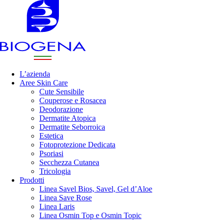
L’azienda
Aree Skin Care
Cute Sensibile
Couperose e Rosacea
Deodorazione
Dermatite Atopica
Dermatite Seborroica
Estetica
Fotoprotezione Dedicata
Psoriasi
Secchezza Cutanea
Tricologia
Prodotti
Linea Savel Bios, Savel, Gel d’Aloe
Linea Save Rose
Linea Laris
Linea Osmin Top e Osmin Topic