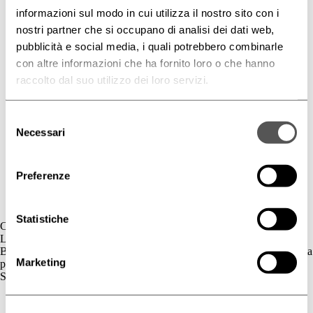
informazioni sul modo in cui utilizza il nostro sito con i
nostri partner che si occupano di analisi dei dati web,
pubblicità e social media, i quali potrebbero combinarle
con altre informazioni che ha fornito loro o che hanno
raccolto dal suo utilizzo dei loro servizi.
Selezione
Necessari
del
consenso
Preferenze
Statistiche
Contatti
L'azienda
BIOGENA è un’azienda cosmetica la cui gamma di prodotti è dedicata
Marketing
principalmente al benessere della pelle.
Skincare
Cute Sensibile
Couperose e Rosacea