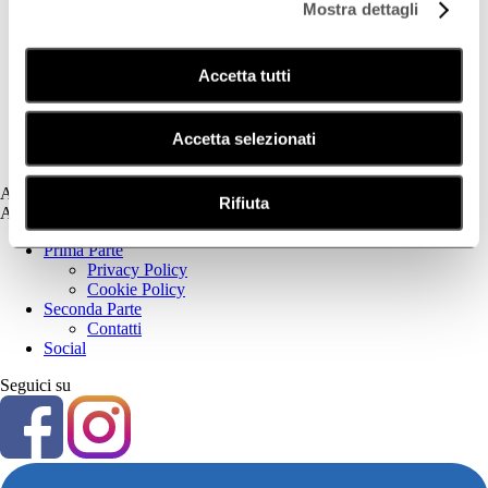
Mostra dettagli
Deodorazione
Dermatite Atopica
Dermatite Seborroica
Accetta tutti
Estetica
Fotoprotezione Dedicata
Psoriasi
Secchezza Cutanea
Accetta selezionati
Tricologia
Assistenza
Rifiuta
Assistenza
Prima Parte
Privacy Policy
Cookie Policy
Seconda Parte
Contatti
Social
Seguici su