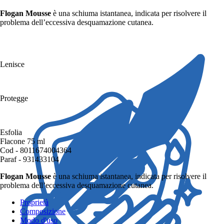
Flogan Mousse
è una schiuma istantanea, indicata per risolvere il
problema dell’eccessiva desquamazione cutanea.
Lenisce
Protegge
Esfolia
Flacone 75 ml
Cod - 8011674004364
Paraf - 931433104
Flogan Mousse
è una schiuma istantanea, indicata per risolvere il
problema dell’eccessiva desquamazione cutanea.
Proprietà
Composizione
Modo d'uso