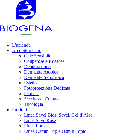
L’azienda
Aree Skin Care
Cute Sensibile
Couperose e Rosacea
Deodorazione
Dermatite Atopica
Dermatite Seborroica
Estetica
Fotoprotezione Dedicata
Psoriasi
Secchezza Cutanea
Tricologia
Prodotti
Linea Savel Bios, Savel, Gel d’Aloe
Linea Save Rose
Linea Laris
Linea Osmin Top e Osmin Topic