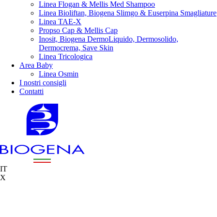
Linea Flogan & Mellis Med Shampoo
Linea Bioliftan, Biogena Slimgo & Euserpina Smagliature
Linea TAE-X
Propso Cap & Mellis Cap
Inosit, Biogena DermoLiquido, Dermosolido,
Dermocrema, Save Skin
Linea Tricologica
Area Baby
Linea Osmin
I nostri consigli
Contatti
IT
X