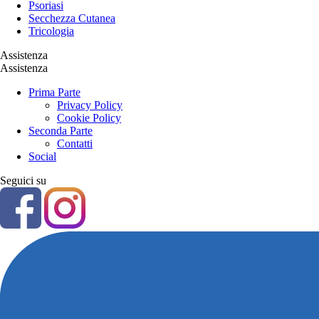
Psoriasi
Secchezza Cutanea
Tricologia
Assistenza
Assistenza
Prima Parte
Privacy Policy
Cookie Policy
Seconda Parte
Contatti
Social
Seguici su