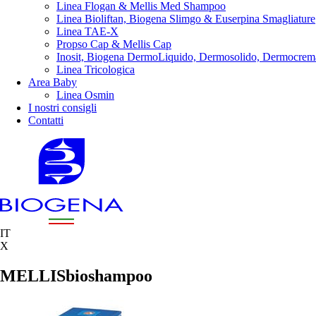
Linea Flogan & Mellis Med Shampoo
Linea Bioliftan, Biogena Slimgo & Euserpina Smagliature
Linea TAE-X
Propso Cap & Mellis Cap
Inosit, Biogena DermoLiquido, Dermosolido, Dermocrem
Linea Tricologica
Area Baby
Linea Osmin
I nostri consigli
Contatti
IT
X
MELLISbioshampoo