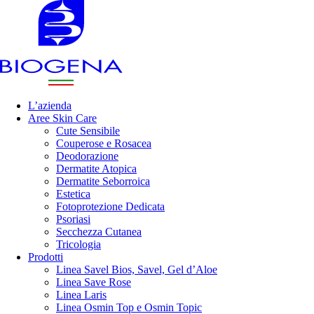
L’azienda
Aree Skin Care
Cute Sensibile
Couperose e Rosacea
Deodorazione
Dermatite Atopica
Dermatite Seborroica
Estetica
Fotoprotezione Dedicata
Psoriasi
Secchezza Cutanea
Tricologia
Prodotti
Linea Savel Bios, Savel, Gel d’Aloe
Linea Save Rose
Linea Laris
Linea Osmin Top e Osmin Topic