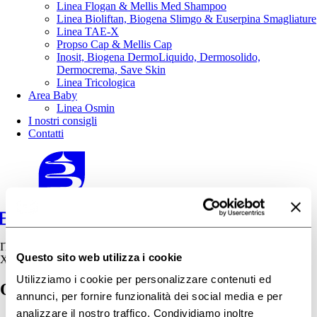
Linea Flogan & Mellis Med Shampoo
Linea Bioliftan, Biogena Slimgo & Euserpina Smagliature
Linea TAE-X
Propso Cap & Mellis Cap
Inosit, Biogena DermoLiquido, Dermosolido,
Dermocrema, Save Skin
Linea Tricologica
Area Baby
Linea Osmin
I nostri consigli
Contatti
IT
Questo sito web utilizza i cookie
X
Utilizziamo i cookie per personalizzare contenuti ed
Osmin Top Gel Detergente – Biogena
annunci, per fornire funzionalità dei social media e per
analizzare il nostro traffico. Condividiamo inoltre