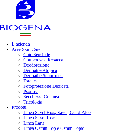
L’azienda
Aree Skin Care
Cute Sensibile
Couperose e Rosacea
Deodorazione
Dermatite Atopica
Dermatite Seborroica
Estetica
Fotoprotezione Dedicata
Psoriasi
Secchezza Cutanea
Tricologia
Prodotti
Linea Savel Bios, Savel, Gel d’Aloe
Linea Save Rose
Linea Laris
Linea Osmin Top e Osmin Topic