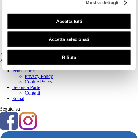
Mostra dettagli
Deodorazione
Dermatite Atopica
Dermatite Seborroica
Accetta tutti
Estetica
Fotoprotezione Dedicata
Psoriasi
Secchezza Cutanea
Accetta selezionati
Tricologia
Assistenza
Rifiuta
Assistenza
Prima Parte
Privacy Policy
Cookie Policy
Seconda Parte
Contatti
Social
Seguici su