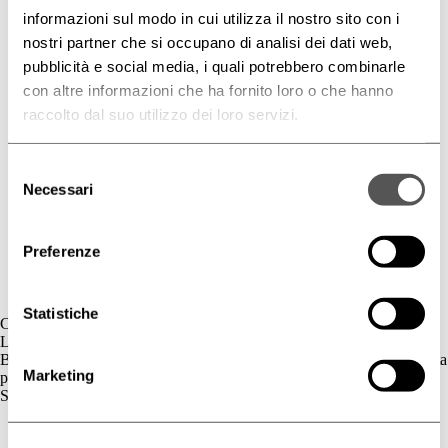
informazioni sul modo in cui utilizza il nostro sito con i
nostri partner che si occupano di analisi dei dati web,
pubblicità e social media, i quali potrebbero combinarle
con altre informazioni che ha fornito loro o che hanno
raccolto dal suo utilizzo dei loro servizi.
Selezione
Necessari
del
consenso
Preferenze
Statistiche
Contatti
L'azienda
BIOGENA è un’azienda cosmetica la cui gamma di prodotti è dedicata
Marketing
principalmente al benessere della pelle.
Skincare
Cute Sensibile
Couperose e Rosacea