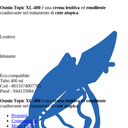
Osmin Topic XL-400
è una
crema lenitiva
ed
emolliente
coadiuvante nel trattamento di
cute atopica
.
Lenitivo
Idratante
Eco-compatibile
Tubo 400 ml
Cod - 8011674007785
Paraf - 944135084
Osmin Topic XL-400
è una
crema lenitiva
ed
emolliente
coadiuvante nel trattamento di
cute atopica
.
Proprietà
Composizione
Modo d'uso