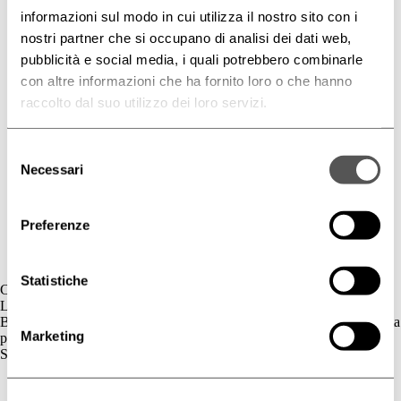
informazioni sul modo in cui utilizza il nostro sito con i
nostri partner che si occupano di analisi dei dati web,
pubblicità e social media, i quali potrebbero combinarle
con altre informazioni che ha fornito loro o che hanno
raccolto dal suo utilizzo dei loro servizi.
Selezione
Necessari
del
consenso
Preferenze
Statistiche
Contatti
L'azienda
BIOGENA è un’azienda cosmetica la cui gamma di prodotti è dedicata
Marketing
principalmente al benessere della pelle.
Skincare
Cute Sensibile
Couperose e Rosacea