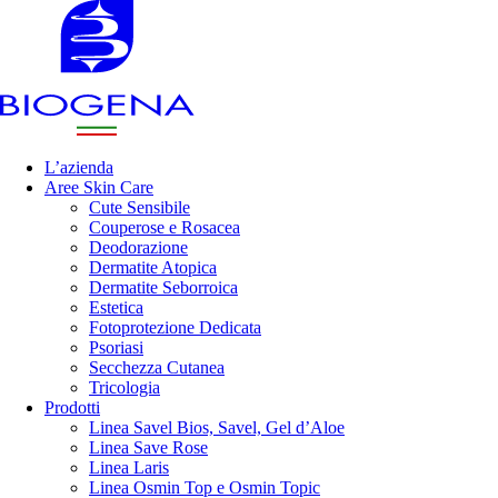
L’azienda
Aree Skin Care
Cute Sensibile
Couperose e Rosacea
Deodorazione
Dermatite Atopica
Dermatite Seborroica
Estetica
Fotoprotezione Dedicata
Psoriasi
Secchezza Cutanea
Tricologia
Prodotti
Linea Savel Bios, Savel, Gel d’Aloe
Linea Save Rose
Linea Laris
Linea Osmin Top e Osmin Topic