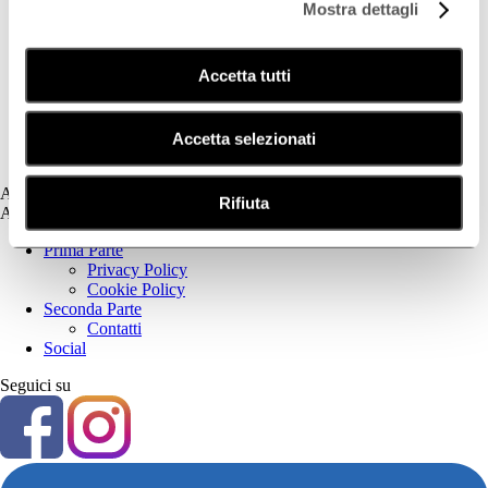
Mostra dettagli
Deodorazione
Dermatite Atopica
Dermatite Seborroica
Accetta tutti
Estetica
Fotoprotezione Dedicata
Psoriasi
Secchezza Cutanea
Accetta selezionati
Tricologia
Assistenza
Rifiuta
Assistenza
Prima Parte
Privacy Policy
Cookie Policy
Seconda Parte
Contatti
Social
Seguici su