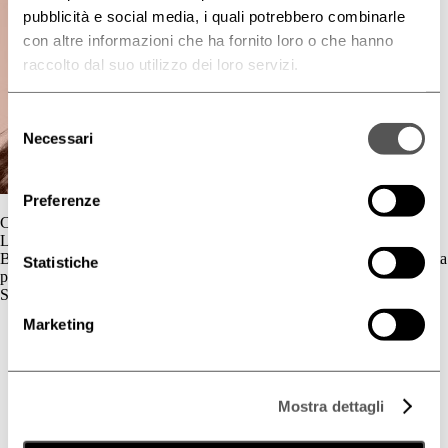
pubblicità e social media, i quali potrebbero combinarle
con altre informazioni che ha fornito loro o che hanno
raccolto dal suo utilizzo dei loro servizi.
Selezione
Necessari
del
consenso
Preferenze
Contatti
L'azienda
BIOGENA è un’azienda cosmetica la cui gamma di prodotti è dedicata
Statistiche
principalmente al benessere della pelle.
Skincare
Marketing
Cute Sensibile
Couperose e Rosacea
Deodorazione
Dermatite Atopica
Dermatite Seborroica
Mostra dettagli
Estetica
Fotoprotezione Dedicata