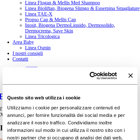
Linea Flogan & Mellis Med Shampoo
Linea Bioliftan, Biogena Slimgo & Euserpina Smagliature
Linea TAE-X
Propso Cap & Mellis Cap
Inosit, Biogena DermoLiquido, Dermosolido,
Dermocrema, Save Skin
Linea Tricologica
Area Baby
Linea Osmin
I nostri consigli
Contatti
Questo sito web utilizza i cookie
Utilizziamo i cookie per personalizzare contenuti ed
IT
X
annunci, per fornire funzionalità dei social media e per
analizzare il nostro traffico. Condividiamo inoltre
Invecchiamento cutaneo precoce
informazioni sul modo in cui utilizza il nostro sito con i
nostri partner che si occupano di analisi dei dati web,