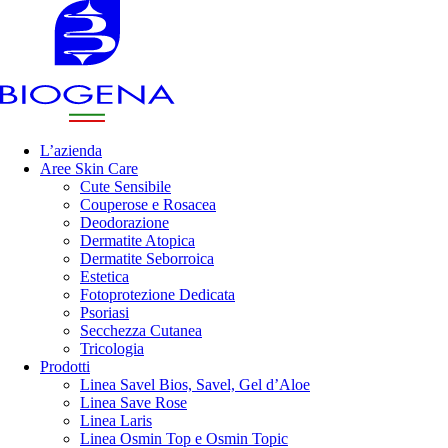
L’azienda
Aree Skin Care
Cute Sensibile
Couperose e Rosacea
Deodorazione
Dermatite Atopica
Dermatite Seborroica
Estetica
Fotoprotezione Dedicata
Psoriasi
Secchezza Cutanea
Tricologia
Prodotti
Linea Savel Bios, Savel, Gel d’Aloe
Linea Save Rose
Linea Laris
Linea Osmin Top e Osmin Topic