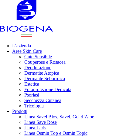
L’azienda
Aree Skin Care
Cute Sensibile
Couperose e Rosacea
Deodorazione
Dermatite Atopica
Dermatite Seborroica
Estetica
Fotoprotezione Dedicata
Psoriasi
Secchezza Cutanea
Tricologia
Prodotti
Linea Savel Bios, Savel, Gel d’Aloe
Linea Save Rose
Linea Laris
Linea Osmin Top e Osmin Topic