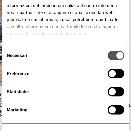
informazioni sul modo in cui utilizza il nostro sito con i
nostri partner che si occupano di analisi dei dati web,
pubblicità e social media, i quali potrebbero combinarle
con altre informazioni che ha fornito loro o che hanno
raccolto dal suo utilizzo dei loro servizi.
Selezione
Necessari
del
consenso
Preferenze
Statistiche
Contatti
L'azienda
BIOGENA è un’azienda cosmetica la cui gamma di prodotti è dedicata
Marketing
principalmente al benessere della pelle.
Skincare
Cute Sensibile
Couperose e Rosacea