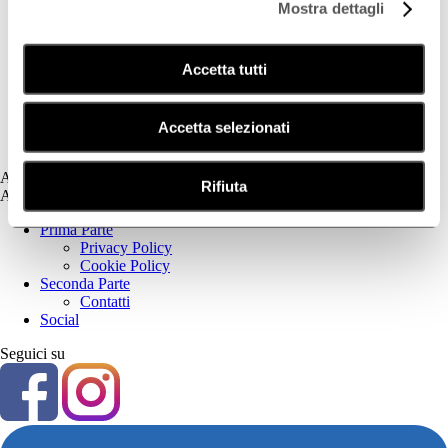
Mostra dettagli
Deodorazione
Dermatite Atopica
Dermatite Seborroica
Accetta tutti
Estetica
Fotoprotezione Dedicata
Psoriasi
Secchezza Cutanea
Accetta selezionati
Tricologia
Assistenza
Rifiuta
Assistenza
Prima Parte
Privacy Policy
Cookie Policy
Seconda Parte
Contatti
Social
Seguici su