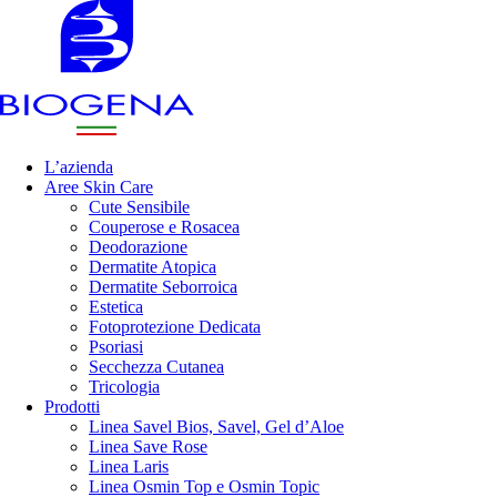
L’azienda
Aree Skin Care
Cute Sensibile
Couperose e Rosacea
Deodorazione
Dermatite Atopica
Dermatite Seborroica
Estetica
Fotoprotezione Dedicata
Psoriasi
Secchezza Cutanea
Tricologia
Prodotti
Linea Savel Bios, Savel, Gel d’Aloe
Linea Save Rose
Linea Laris
Linea Osmin Top e Osmin Topic